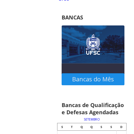
BANCAS
Bancas do Mês
Confira as bancas
Bancas de Qualificação
agendadas no calendário
e Defesas Agendadas
abaixo
SETEMBRO
S
T
Q
Q
S
S
D