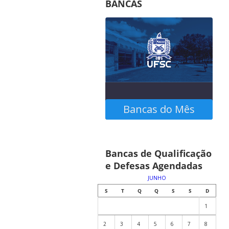
BANCAS
Bancas do Mês
Confira as bancas
Bancas de Qualificação
agendadas no calendário
e Defesas Agendadas
abaixo
JUNHO
S
T
Q
Q
S
S
D
1
2
3
4
5
6
7
8