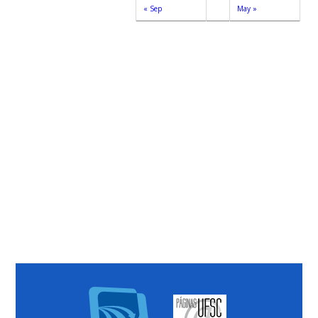
« Sep
May »