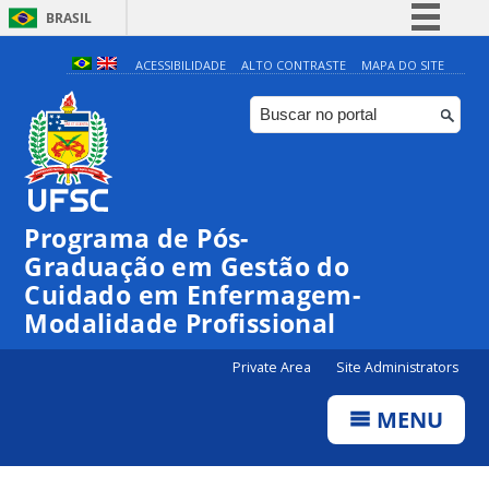
BRASIL
Simplifique!
ACESSIBILIDADE
ALTO CONTRASTE
MAPA DO SITE
Comunica BR
Participe
Acesso à informação
Legislação
Programa de Pós-
Canais
Graduação em Gestão do
Cuidado em Enfermagem-
Modalidade Profissional
Private Area
Site Administrators
MENU