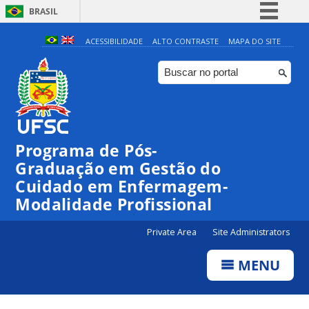
BRASIL
Simplifique!
ACESSIBILIDADE
ALTO CONTRASTE
MAPA DO SITE
Comunica BR
Participe
Acesso à informação
Legislação
Programa de Pós-
Canais
Graduação em Gestão do
Cuidado em Enfermagem-
Modalidade Profissional
Private Area
Site Administrators
MENU