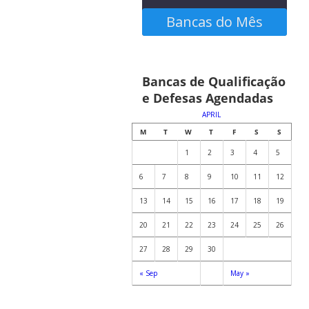
Bancas do Mês
Confira as bancas
Bancas de Qualificação
agendadas no calendário
e Defesas Agendadas
abaixo
APRIL
M
T
W
T
F
S
S
1
2
3
4
5
6
7
8
9
10
11
12
13
14
15
16
17
18
19
20
21
22
23
24
25
26
27
28
29
30
« Sep
May »