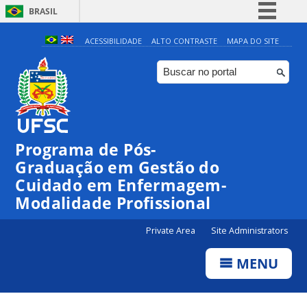
BRASIL
Simplifique!
ACESSIBILIDADE
ALTO CONTRASTE
MAPA DO SITE
Comunica BR
Participe
Acesso à informação
Legislação
Programa de Pós-
Canais
Graduação em Gestão do
Cuidado em Enfermagem-
Modalidade Profissional
Private Area
Site Administrators
MENU