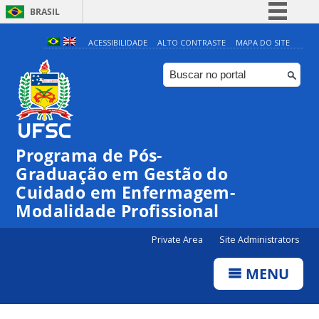
BRASIL
Simplifique!
ACESSIBILIDADE
ALTO CONTRASTE
MAPA DO SITE
Comunica BR
Participe
Acesso à informação
Legislação
Programa de Pós-
Canais
Graduação em Gestão do
Cuidado em Enfermagem-
Modalidade Profissional
Private Area
Site Administrators
MENU