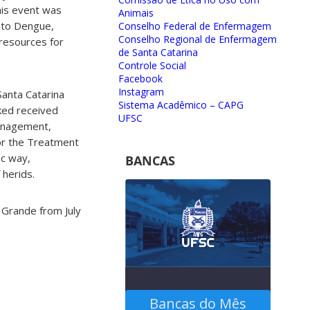
his event was
Animais
 to Dengue,
Conselho Federal de Enfermagem
Conselho Regional de Enfermagem
 resources for
de Santa Catarina
Controle Social
Facebook
Instagram
Santa Catarina
Sistema Acadêmico – CAPG
nked received
UFSC
Management,
for the Treatment
ic way,
BANCAS
 herids.
o Grande from July
Bancas do Mês