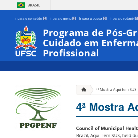
BRASIL
Ir para o conteúdo
1
Ir para o menu
2
Ir para a busca
3
Ir para o rodapé
4
Programa de Pós-G
Cuidado em Enferm
Profissional
4ª Mostra Aqui tem SUS
4ª Mostra A
Council of Municipal Healt
Brazil, Aqui Tem SUS, held d