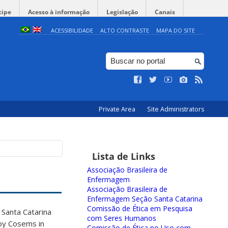
cipe
Acesso à informação
Legislação
Canais
ACESSIBILIDADE
ALTO CONTRASTE
MAPA DO SITE
Private Area
Site Administrators
Lista de Links
Associação Brasileira de
Enfermagem
Associação Brasileira de
Enfermagem Seção Santa Catarina
Comissão de Ética em Pesquisa
Santa Catarina
com Seres Humanos
 by Cosems in
Comissão de Ética no Uso com