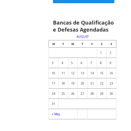
Confira as bancas
Bancas de Qualificação
agendadas no calendário
e Defesas Agendadas
abaixo
AUGUST
M
T
W
T
F
S
S
1
2
3
4
5
6
7
8
9
10
11
12
13
14
15
16
17
18
19
20
21
22
23
24
25
26
27
28
29
30
31
« May