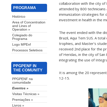
collaboration with the city 
PROGRAMA
attended by 800 technicians
immunization strategies for 
Histórico
investment in health in the mu
Area of ​​Concentration
and Lines of
Operation »
The event ended with the dis
Colegiado do
Brazil, Aqui Tem SUS. A total
Programa
trophies, and Master’s stud
Logo MPEnf
received 2nd place for the p
Processos Seletivos
of Heridas, in the city ​​of Sa
integrating the use of Integr
PPGPENF IN
THE COMUNITY
It is among the 20 representa
12-15.
PPGPENF na
comunidade
Eventos »
Visitas Técnicas »
Premiações »
Livros »