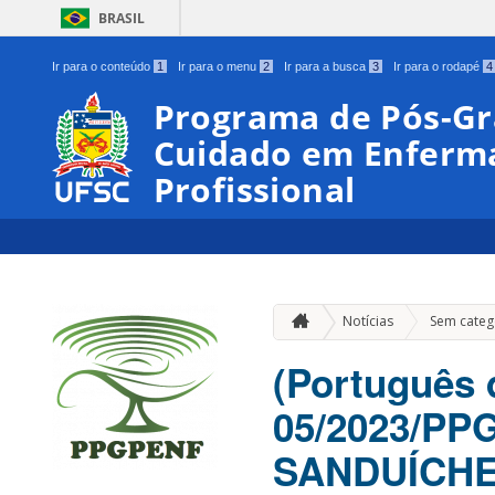
BRASIL
Ir para o conteúdo
1
Ir para o menu
2
Ir para a busca
3
Ir para o rodapé
4
Programa de Pós-G
Cuidado em Enferm
Profissional
Notícias
Sem categ
(Português 
05/2023/P
SANDUÍCHE