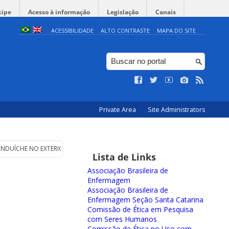
cipe
Acesso à informação
Legislação
Canais
ACESSIBILIDADE
ALTO CONTRASTE
MAPA DO SITE
Private Area
Site Administrators
ANDUÍCHE NO EXTERIOR (PDSE)
Lista de Links
Associação Brasileira de
Enfermagem
Associação Brasileira de
Enfermagem Seção Santa Catarina
Comissão de Ética em Pesquisa
com Seres Humanos
Comissão de Ética no Uso com