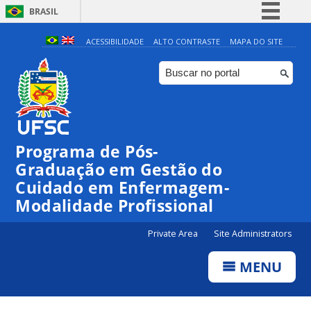
BRASIL
Simplifique!
ACESSIBILIDADE
ALTO CONTRASTE
MAPA DO SITE
Comunica BR
Participe
Acesso à informação
Legislação
Programa de Pós-
Canais
Graduação em Gestão do
Cuidado em Enfermagem-
Modalidade Profissional
Private Area
Site Administrators
MENU