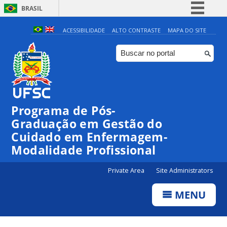
BRASIL
Simplifique!
ACESSIBILIDADE
ALTO CONTRASTE
MAPA DO SITE
Comunica BR
Participe
Acesso à informação
Legislação
Programa de Pós-
Canais
Graduação em Gestão do
Cuidado em Enfermagem-
Modalidade Profissional
Private Area
Site Administrators
MENU