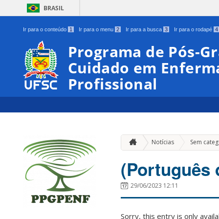
BRASIL
Ir para o conteúdo
1
Ir para o menu
2
Ir para a busca
3
Ir para o rodapé
4
Programa de Pós-G
Cuidado em Enferm
Profissional
Notícias
Sem categ
(Português d
29/06/2023 12:11
Sorry, this entry is only avail