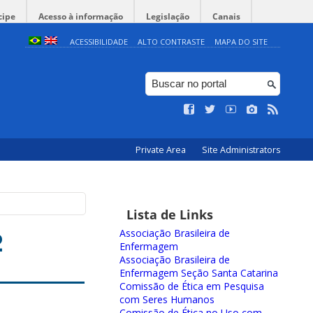
cipe
Acesso à informação
Legislação
Canais
ACESSIBILIDADE
ALTO CONTRASTE
MAPA DO SITE
Private Area
Site Administrators
Lista de Links
2
Associação Brasileira de
Enfermagem
Associação Brasileira de
Enfermagem Seção Santa Catarina
Comissão de Ética em Pesquisa
com Seres Humanos
Comissão de Ética no Uso com