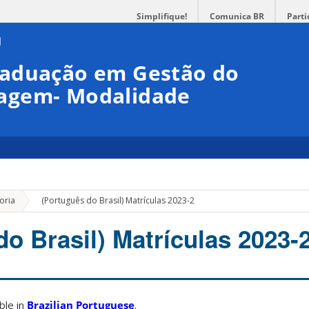
Simplifique!
Comunica BR
Parti
raduação em Gestão do
agem- Modalidade
»
oria
(Português do Brasil) Matrículas 2023-2
o Brasil) Matrículas 2023-
able in
Brazilian Portuguese
.