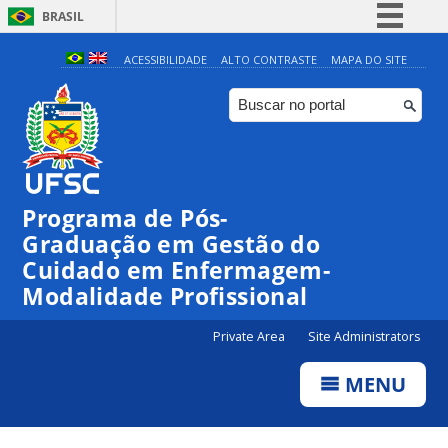
BRASIL
Simplifique!
ACESSIBILIDADE
ALTO CONTRASTE
MAPA DO SITE
Comunica BR
Participe
Acesso à informação
Legislação
Programa de Pós-
Canais
Graduação em Gestão do
Cuidado em Enfermagem-
Modalidade Profissional
Private Area
Site Administrators
MENU