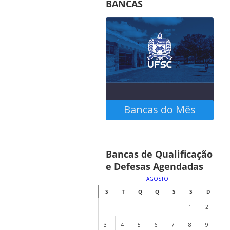
BANCAS
Bancas do Mês
Confira as bancas
Bancas de Qualificação
agendadas no calendário
e Defesas Agendadas
abaixo
AGOSTO
S
T
Q
Q
S
S
D
1
2
3
4
5
6
7
8
9