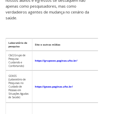
nossos alunos e egressos se destaquem não
apenas como pesquisadores, mas como
verdadeiros agentes de mudança no cenário da
saúde.
Laboratório de
Docent
Site e outras mídias
pesquisa
partici
C&C(Grupo de
Pesquisa
Ariane T
https://grupocec.paginas.ufsc.br/
Cuidando e
Frello 
Confortando)
Eliane 
GEASS
Pereira 
(Laboratório de
Nascime
Pesquisas no
Cuidado de
https://geass.paginas.ufsc.br/
Pessoas em
Situações Agudas
de Saúde)
Alacoqu
Lorenzi