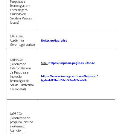
Pesquisas e
Tecnologias em
Enfermagem,
Juliana
Cuidado em
Balbinot
Saúde a Pessoas
Girondi
Idosas)
LAG (Liga
Melissa
Acadêmica
linktr.ee/lag_ufsc
Orlandi
Gerontogeriátrica)
Honório
Ariane T
Frello 
LAIPISON
Site:
https://laipison.paginas.ufsc.br
(Laboratório
Interprofissional
de Pesquisa e
Roberta
https://www.instagram.com/laipison?
Inovação
igsh=MTNwdDFrbXEwN2cwNA
Tecnológica da
Simone 
Saúde Obstétrica
Santos
e Neonatal)
Ana Iza
Jatobá d
Souza
LaPECOn
(Laboratório de
pesquisa, ensino
e extensão:
Jane Cri
Atenção
Anders