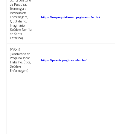
SC (Laboratório
de Pesquisa,
Adriana
Tecnologia e
Dutra T
Inovação em
Enfermagem,
https://nupequisfamsc.paginas.ufsc.br/
Quotidiano,
Imaginário,
Saúde e Família
de Santa
Catarina)
Francin
PRÁXIS
Gelbcke
(Laboratório de
Pesquisa sobre
https://praxis.paginas.ufsc.br/
Trabalho, Ética,
Saúde e
Enfermagem)
Mônica 
Nádia
Chiodell
Salum
Francin
Gelbcke
Luciara