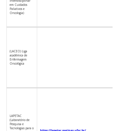
Interdisciplinar
em Cuidados
Luciana
Paliativos e
Martins
Oncologia)
Rosa
Ana Iza
Jatobá d
Souza
(LACEO) Liga
Jane Cri
acadêmica de
Anders
Enfermagem
Oncológica
Luciana
Martins
Rosa
Luciara
Fabiane
Sebold
Lúcia
LAPETAC
Nazaret
(Laboratório de
Amante
Pesquisa e
Tecnologias para o
https://lapetac.paginas.ufsc.br/