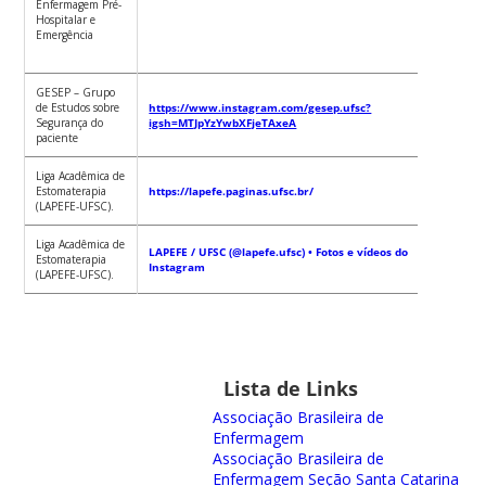
Enfermagem Pré-
Hospitalar e
Emergência
GESEP – Grupo
Aline L
de Estudos sobre
https://www.instagram.com/gesep.ufsc?
Pestana
Segurança do
igsh=MTJpYzYwbXFjeTAxeA
Magalhã
paciente
Liga Acadêmica de
Juliana
Estomaterapia
https://lapefe.paginas.ufsc.br/
Balbinot
(LAPEFE-UFSC).
Girondi
Liga Acadêmica de
Juliana
LAPEFE / UFSC (@lapefe.ufsc) • Fotos e vídeos do
Estomaterapia
Balbinot
Instagram
(LAPEFE-UFSC).
Girondi
Lista de Links
Associação Brasileira de
Enfermagem
Associação Brasileira de
Enfermagem Seção Santa Catarina