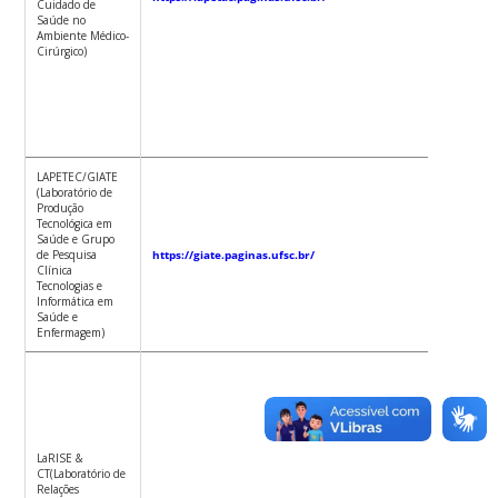
Cuidado de
Juliana
Saúde no
Balbinot
Ambiente Médico-
Girondi
Cirúrgico)
Nádia
Chiodell
Salum
LAPETEC/GIATE
(Laboratório de
Produção
Neide da
Tecnológica em
Knihs
Saúde e Grupo
de Pesquisa
https://giate.paginas.ufsc.br/
Clínica
Tecnologias e
Informática em
Saúde e
Enfermagem)
Luciara
Fabiane
Sebold
Ariane
LaRISE &
Thaise 
CT(Laboratório de
Roque
Relações