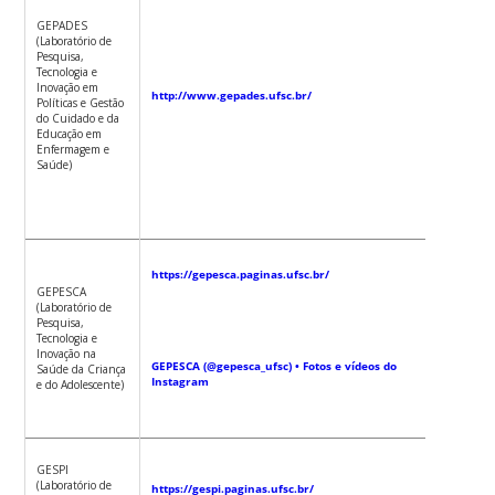
Erdman
GEPADES
(Laboratório de
Aline L
Pesquisa,
Pestana
Tecnologia e
Magalhã
Inovação em
http://www.gepades.ufsc.br/
Políticas e Gestão
do Cuidado e da
Keyla
Educação em
Cristian
Enfermagem e
Nascime
Saúde)
Ana Iza
https://gepesca.paginas.ufsc.br/
Jatobá d
Souza
GEPESCA
(Laboratório de
Pesquisa,
Tecnologia e
Jane Cri
Inovação na
Anders
GEPESCA (@gepesca_ufsc) • Fotos e vídeos do
Saúde da Criança
Instagram
e do Adolescente)
Melissa
GESPI
Orlandi
(Laboratório de
https://gespi.paginas.ufsc.br/
Honório