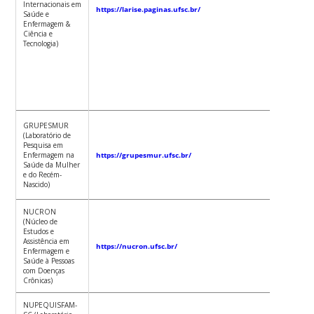
Internacionais em
https://larise.paginas.ufsc.br/
Saúde e
Kátia
C
Enfermagem &
Godinh
Ciência e
Bertonc
Tecnologia)
Soraia
Dornell
Schoell
Marli
GRUPESMUR
Terezin
(Laboratório de
Stein B
Pesquisa em
Enfermagem na
https://grupesmur.ufsc.br/
Saúde da Mulher
e do Recém-
Nascido)
NUCRON
Sabrina
(Núcleo de
Silva de
Estudos e
Souza
Assistência em
https://nucron.ufsc.br/
Enfermagem e
Saúde à Pessoas
com Doenças
Crônicas)
NUPEQUISFAM-