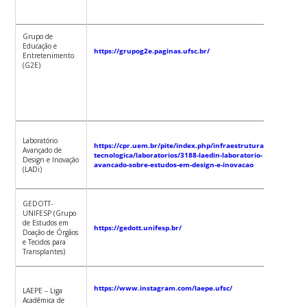
Grupo de
Educação e
https://grupog2e.paginas.ufsc.br/
Monica 
Entretenimento
(G2E)
Monica 
Laboratório
https://cpr.uem.br/pite/index.php/infraestrutura-
Avançado de
tecnologica/laboratorios/3188-laedin-laboratorio-
Design e Inovação
avancado-sobre-estudos-em-design-e-inovacao
(LADi)
Neide da
GEDOTT-
Knihs
UNIFESP (Grupo
de Estudos em
https://gedott.unifesp.br/
Doação de Órgãos
e Tecidos para
Transplantes)
Keyla
https://www.instagram.com/laepe.ufsc/
Cristian
LAEPE – Liga
Nascime
Acadêmica de