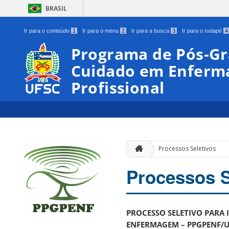
BRASIL
Ir para o conteúdo
1
Ir para o menu
2
Ir para a busca
3
Ir para o rodapé
4
Programa de Pós-G
Cuidado em Enferm
Profissional
Processos Seletivos
Processos S
PROCESSO SELETIVO PARA
ENFERMAGEM – PPGPENF/U