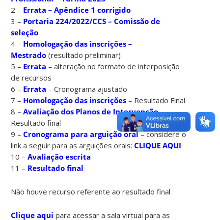
2 –
Errata – Apêndice 1 corrigido
3 –
Portaria 224/2022/CCS – Comissão de
seleção
4 –
Homologação das inscrições –
Mestrado
(resultado preliminar)
5 –
Errata
– alteração no formato de interposição
de recursos
6 –
Errata
– Cronograma ajustado
7 –
Homologação das inscrições
– Resultado Final
8 –
Avaliação dos Planos de Intervenção
–
Resultado final
9 –
Cronograma para arguição oral
– considere o
link a seguir para as arguições orais:
CLIQUE AQUI
10 –
Avaliação escrita
11 –
Resultado final
Não houve recurso referente ao resultado final.
Clique aqui
para acessar a sala virtual para as