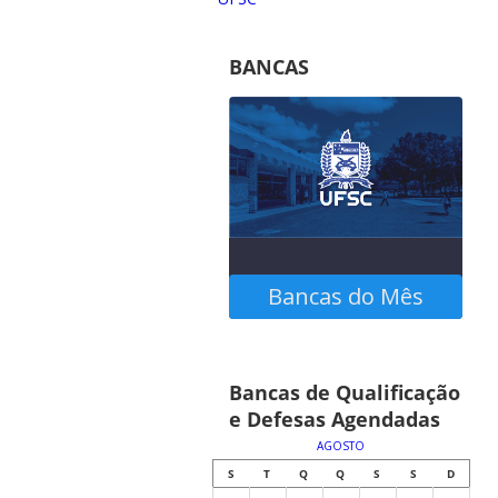
BANCAS
Bancas do Mês
Confira as bancas
Bancas de Qualificação
agendadas no calendário
e Defesas Agendadas
abaixo
AGOSTO
S
T
Q
Q
S
S
D