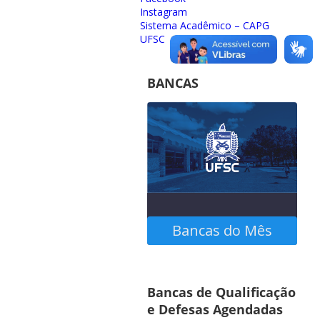
Instagram
Sistema Acadêmico – CAPG
UFSC
BANCAS
Bancas do Mês
Confira as bancas
Bancas de Qualificação
agendadas no calendário
e Defesas Agendadas
abaixo