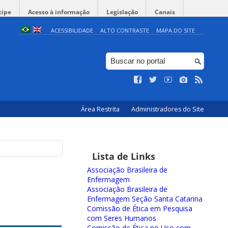
cipe
Acesso à informação
Legislação
Canais
ACESSIBILIDADE
ALTO CONTRASTE
MAPA DO SITE
Área Restrita
Administradores do Site
Lista de Links
Associação Brasileira de
Enfermagem
Associação Brasileira de
Enfermagem Seção Santa Catarina
Comissão de Ética em Pesquisa
com Seres Humanos
Comissão de Ética no Uso com