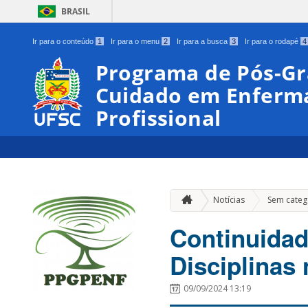
BRASIL
Ir para o conteúdo
1
Ir para o menu
2
Ir para a busca
3
Ir para o rodapé
4
Programa de Pós-G
Cuidado em Enferm
Profissional
Notícias
Sem categ
Continuidad
Disciplinas
09/09/2024 13:19