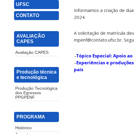
UFSC
Informamos a criação de duas
CONTATO
2024.
A solicitação de matrícula d
AVALIAÇÃO
mpenf@contato.ufsc.br. Segu
CAPES
Avaliação CAPES
–
Tópico Especial: Apoio a
–
Experiências e produções
país
Produção técnica
e tecnológica
Produção Tecnológica
dos Egressos
PPGPENF
PROGRAMA
Histórico